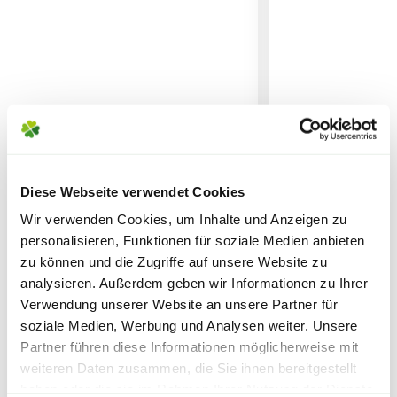
Versandkostensatz, welcher einmal berechnet
erleichtert.
wird.
Bitte beachte das Pflanzen nicht vor
Wochenenden oder Feiertagen verschickt
werden, um lange Standzeiten zu vermeiden.
ESSCHERT DESIGN
GARDENA Akku-
Gartenschürze, 53x80 cm,
Strauchschere '
braun-beige
18V StarterKit
Diese Webseite verwendet Cookies
11,99
74,99
Wir verwenden Cookies, um Inhalte und Anzeigen zu
personalisieren, Funktionen für soziale Medien anbieten
inkl. MwSt.
zzgl. Versandkosten
inkl. MwSt.
zzgl. V
zu können und die Zugriffe auf unsere Website zu
analysieren. Außerdem geben wir Informationen zu Ihrer
Verwendung unserer Website an unsere Partner für
soziale Medien, Werbung und Analysen weiter. Unsere
Lieferhinweise
Partner führen diese Informationen möglicherweise mit
weiteren Daten zusammen, die Sie ihnen bereitgestellt
haben oder die sie im Rahmen Ihrer Nutzung der Dienste