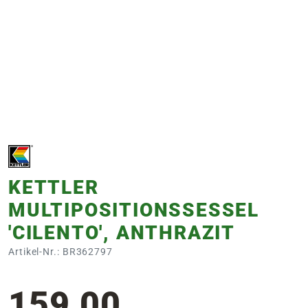
e
 Öffnungszeiten
 Öffnungszeiten
n
en
KETTLER
MULTIPOSITIONSSESSEL
'CILENTO', ANTHRAZIT
Artikel-Nr.: BR362797
159,00