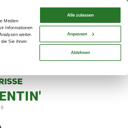
nd mit Wunschlieferdatum
WARENKORB
Warenkorb schließen
Alle zulassen
le Medien
Mein Konto
Standorte
ir Informationen
Anmelden
Anpassen
Analysen weiter.
die Sie ihnen
cheine
Karriere
Ablehnen
ENTIN'
10