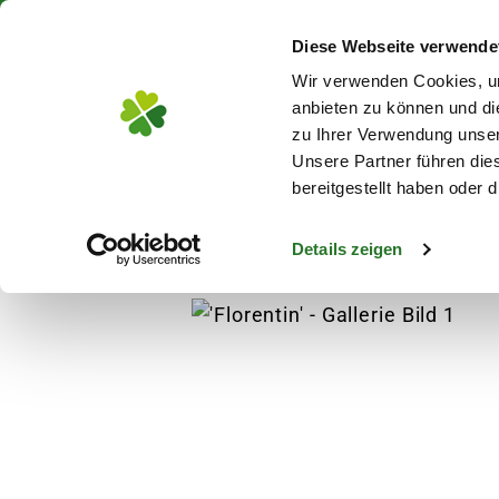
Über 130 Standorte in De
Diese Webseite verwende
Zum Hauptinhalt
Wir verwenden Cookies, um
anbieten zu können und di
zu Ihrer Verwendung unser
Unsere Partner führen die
Blumen
Pflanz
bereitgestellt haben oder
Details zeigen
Blumen
Blumensorten
Sonnenblumen
s