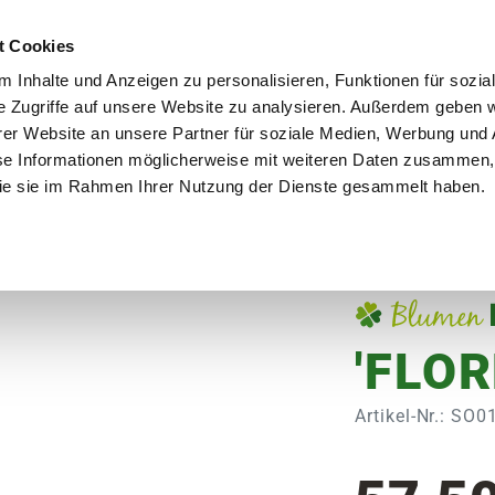
utschland
Qualität seit über 50 Jahren
Blumenversa
t Cookies
 Inhalte und Anzeigen zu personalisieren, Funktionen für sozia
e Zugriffe auf unsere Website zu analysieren. Außerdem geben w
er Website an unsere Partner für soziale Medien, Werbung und 
se Informationen möglicherweise mit weiteren Daten zusammen, 
en
Garten
Aktuelles
Ratgeber
Guts
 die sie im Rahmen Ihrer Nutzung der Dienste gesammelt haben.
'Florentin'
'FLOR
Artikel-Nr.: SO0