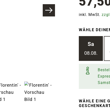
57,5
inkl. MwSt.
zzgl
WÄHLE DEINE
Sa
08.08.
Bestel
Expre
Sams
WÄHLE EINE G
ESCHENKARTI