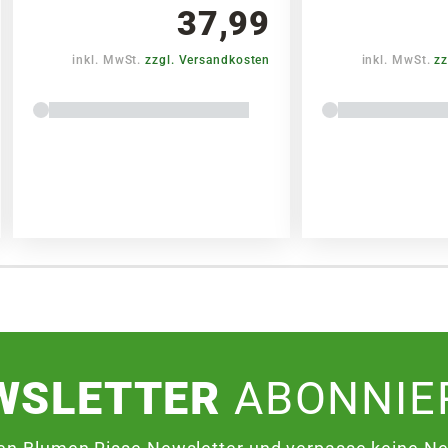
37,99
inkl. MwSt.
zzgl. Versandkosten
inkl. MwSt.
zz
WSLETTER
ABONNIE