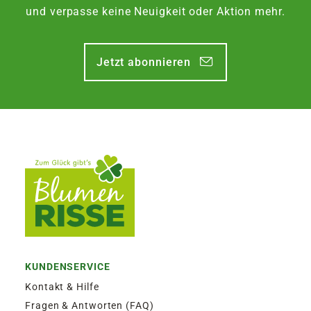
Zustellung am Montag, bis Freitag 13:30 Uhr.
und verpasse keine Neuigkeit oder Aktion mehr.
EXPRESSVERSAND SAMSTAG | 12,50€
Jetzt abonnieren
Garantierter Zustellversuch am Samstag durch
DHL. Bestellaufgabe für Zustellung am
Samstag, bis Freitag 13:30 Uhr.
KUNDENSERVICE
Kontakt & Hilfe
Fragen & Antworten (FAQ)