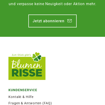
Zustellung am Montag, bis Freitag 13:30 Uhr.
und verpasse keine Neuigkeit oder Aktion mehr.
EXPRESSVERSAND SAMSTAG | 12,50€
Jetzt abonnieren
Garantierter Zustellversuch am Samstag durch
DHL. Bestellaufgabe für Zustellung am
Samstag, bis Freitag 13:30 Uhr.
KUNDENSERVICE
Kontakt & Hilfe
Fragen & Antworten (FAQ)