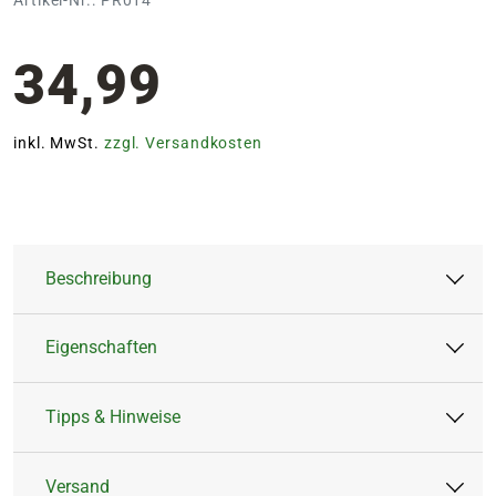
34,99
inkl. MwSt.
zzgl. Versandkosten
Beschreibung
Eigenschaften
Der Blumenstrauß 'Lisa' verzaubert mit seiner
romantischen Ausstrahlung und einer
Tipps & Hinweise
harmonischen Komposition aus zarten Rosa-
Anlass:
Geburt & Taufe,
und Pinknuancen.
Geburtstag, Liebe &
Versand