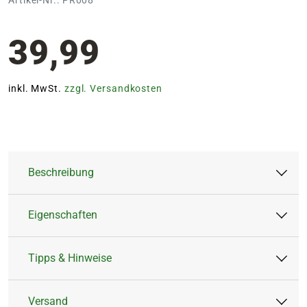
39,99
inkl. MwSt.
zzgl. Versandkosten
Beschreibung
Eigenschaften
Der Blumenstrauß 'Hauchzart' verzaubert mit
seiner romantischen Ausstrahlung und
Tipps & Hinweise
harmonischen Farben in sanften Rosa- und
Anlass:
Geburt & Taufe,
Rosétönen.
Geburtstag, Liebe &
Versand