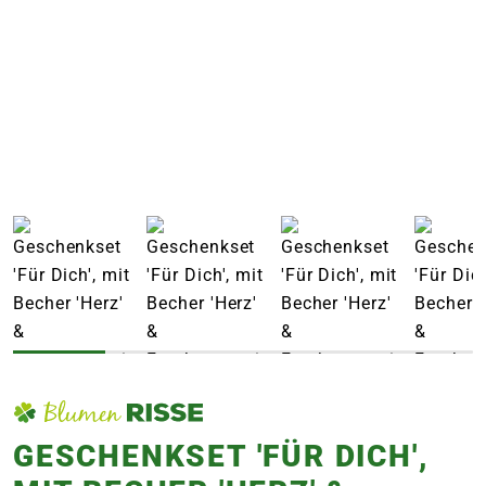
e
 Öffnungszeiten
 Öffnungszeiten
n
en
GESCHENKSET 'FÜR DICH',