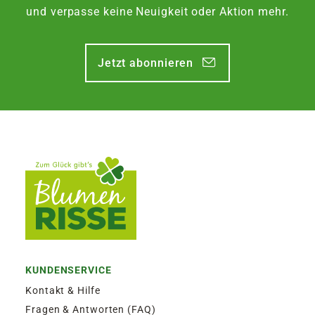
Zustellung am Montag, bis Freitag 13:30 Uhr.
und verpasse keine Neuigkeit oder Aktion mehr.
EXPRESSVERSAND SAMSTAG | 12,50€
Jetzt abonnieren
Garantierter Zustellversuch am Samstag durch
DHL. Bestellaufgabe für Zustellung am
Samstag, bis Freitag 13:30 Uhr.
KUNDENSERVICE
Kontakt & Hilfe
Fragen & Antworten (FAQ)